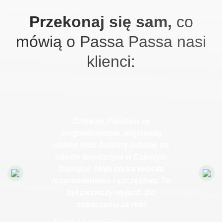
Przekonaj się sam,
co
mówią o Passa Passa nasi
klienci:
Dziękuję Państwu za
zorganizowanie, wspaniałą
opiekę oraz świetną zabawę na
obozie tanecznym w Czarnym
Dunajcu. Moja córka wróciła
rozpromieniona i szczęśliwa. To
był pierwszy wyjazd. Do
zobaczenia za rok!
- MAMA 9-letniej Sandry