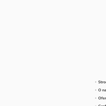
Str
O n
Ofer