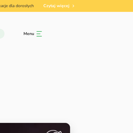
acje dla dorosłych
Czytaj więcej
Jesteśmy pierwszą w Polsce stricte dancehallową szkołą tańca w samym
Menu
jawkowiczów, więc aby przekazywać Wam rzetelną wiedzę nasze