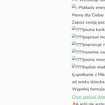
Pokłady ener
Mamy dla Ciebie r
Zapisz swoją poci
pozna konkr
poprawi mo
popracuje 
rozwinie sw
pozna now
będzie mia
tj.spotkanie z M
od wieku dziecka
Wypełnij formular
Chcę zapisać dzie
A jeśli nie jes