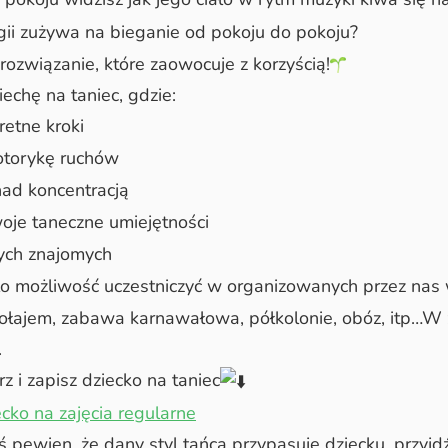
gii zużywa na bieganie od pokoju do pokoju?
ozwiązanie, które zaowocuje z korzyścią!
echę na taniec, gdzie:
etne kroki
torykę ruchów
nad koncentracją
oje taneczne umiejętności
ych znajomych
ło możliwość uczestniczyć w organizowanych przez nas
ikołajem, zabawa karnawałowa, półkolonie, obóz, itp…W 
.
z i zapisz dziecko na taniec
cko na zajęcia regularne
teś pewien, że dany styl tańca przypasuje dziecku, przyjd