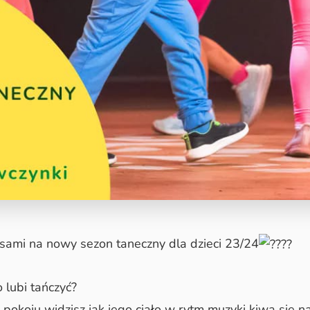
sami na nowy sezon taneczny dla dzieci 23/24
 lubi tańczyć?
pokoju widzisz jak jego ciało w rytm muzyki kiwa się 