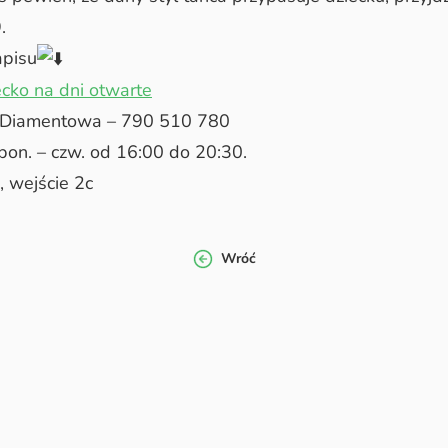
.
apisu
ecko na dni otwarte
 – Diamentowa – 790 510 780
pon. – czw. od 16:00 do 20:30.
 wejście 2c
Wróć